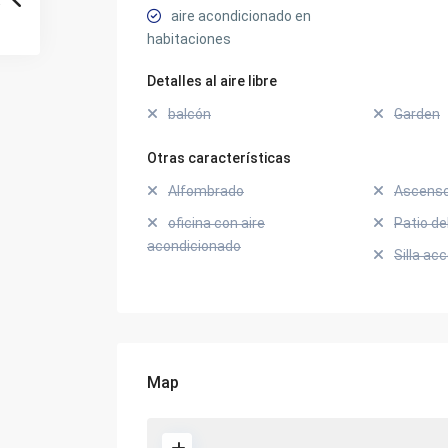
aire acondicionado en
habitaciones
Detalles al aire libre
balcón
Garden
Otras características
Alfombrado
Ascens
oficina con aire
Patio de
acondicionado
Silla ac
Map