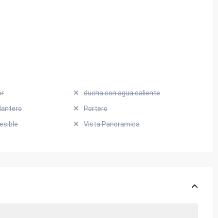
or
ducha con agua caliente
lantero
Portero
cesible
Vista Panoramica