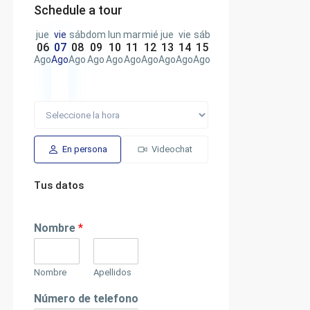
Schedule a tour
jue
vie
sáb
dom
lun
mar
mié
jue
vie
sáb
06
07
08
09
10
11
12
13
14
15
Ago
Ago
Ago
Ago
Ago
Ago
Ago
Ago
Ago
Ago
En persona
Videochat
Tus datos
Nombre
*
Nombre
Apellidos
Número de telefono