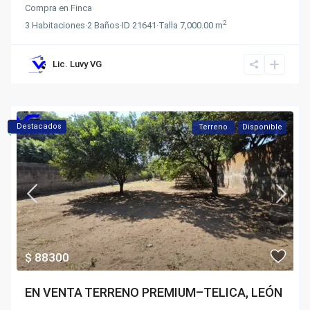
Compra
en
Finca
2
3
Habitaciones
·
2
Baños
·
ID
21641
·
Talla
7,000.00 m
Lic. Luvy VG
Destacados
Terreno
Disponible
$ 88300
EN VENTA TERRENO PREMIUM–TELICA, LEÓN