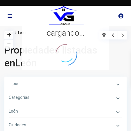
cargando...
Inicio
León
Propiedades listadas
enLeón
Tipos
Categorías
León
Ciudades