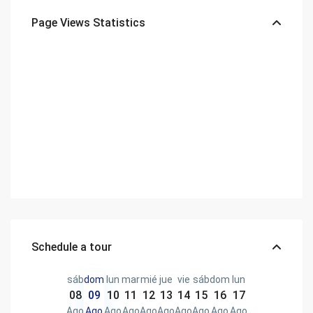
Page Views Statistics
Schedule a tour
sáb
dom
lun
mar
mié
jue
vie
sáb
dom
lun
08
09
10
11
12
13
14
15
16
17
Ago
Ago
Ago
Ago
Ago
Ago
Ago
Ago
Ago
Ago