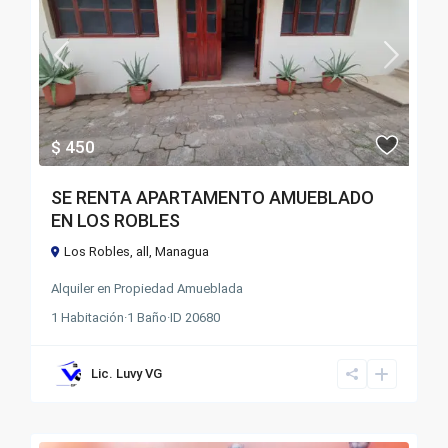
$ 450
SE RENTA APARTAMENTO AMUEBLADO
EN LOS ROBLES
Los Robles,
all
,
Managua
Alquiler
en
Propiedad Amueblada
1
Habitación
·
1
Baño
·
ID
20680
Lic. Luvy VG