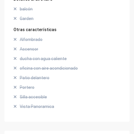
balcón
Garden
Otras características
Alfombrado
Ascensor
ducha con agua caliente
oficina con aire acondicionado
Patio delantero
Portero
Silla accesible
Vista Panoramica