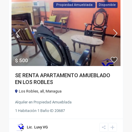
Propiedad Amueblada
Disponible
$ 500
SE RENTA APARTAMENTO AMUEBLADO
EN LOS ROBLES
Los Robles,
all
,
Managua
Alquiler
en
Propiedad Amueblada
1
Habitación
·
1
Baño
·
ID
20687
Lic. Luvy VG