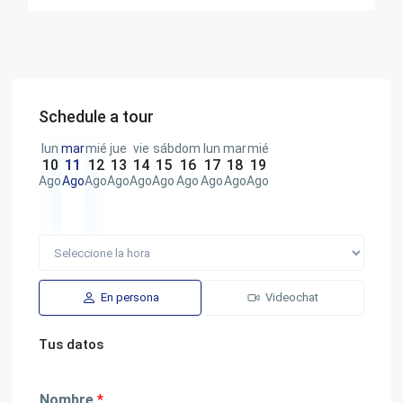
Schedule a tour
lun
mar
mié
jue
vie
sáb
dom
lun
mar
mié
10
11
12
13
14
15
16
17
18
19
Ago
Ago
Ago
Ago
Ago
Ago
Ago
Ago
Ago
Ago
En persona
Videochat
Tus datos
Nombre
*