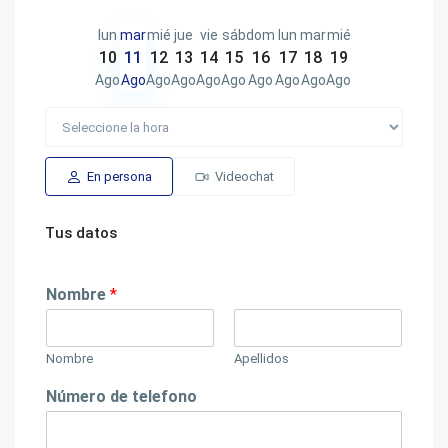
lun
mar
mié
jue
vie
sáb
dom
lun
mar
mié
10
11
12
13
14
15
16
17
18
19
Ago
Ago
Ago
Ago
Ago
Ago
Ago
Ago
Ago
Ago
En persona
Videochat
Tus datos
Nombre
*
Nombre
Apellidos
Número de telefono