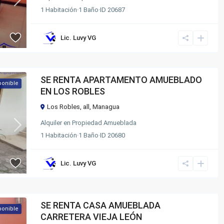
1
Habitación
·
1
Baño
·
ID
20687
Lic. Luvy VG
SE RENTA APARTAMENTO AMUEBLADO
ponible
EN LOS ROBLES
Los Robles,
all
,
Managua
Alquiler
en
Propiedad Amueblada
1
Habitación
·
1
Baño
·
ID
20680
Lic. Luvy VG
SE RENTA CASA AMUEBLADA
ponible
CARRETERA VIEJA LEÓN