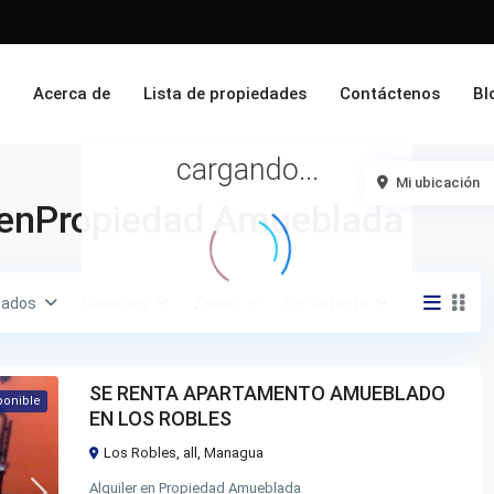
o
Acerca de
Lista de propiedades
Contáctenos
Bl
cargando...
Mi ubicación
s enPropiedad Amueblada
tados
Ciudades
Zonas
Por defecto
SE RENTA APARTAMENTO AMUEBLADO
ponible
EN LOS ROBLES
Los Robles,
all
,
Managua
Alquiler
en
Propiedad Amueblada